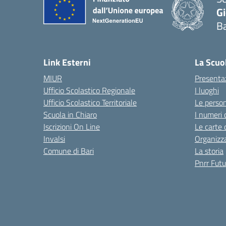
G
Ba
Link Esterni
La Scuo
MIUR
Presenta
Ufficio Scolastico Regionale
I luoghi
Ufficio Scolastico Territoriale
Le perso
Scuola in Chiaro
I numeri 
Iscrizioni On Line
Le carte 
Invalsi
Organizz
Comune di Bari
La storia
Pnrr Futu