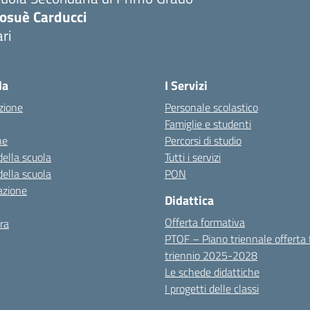
iosuè Carducci
ri
la
I Servizi
zione
Personale scolastico
Famiglie e studenti
ne
Percorsi di studio
della scuola
Tutti i servizi
della scuola
PON
azione
Didattica
Offerta formativa
ra
PTOF – Piano triennale offerta
triennio 2025-2028
Le schede didattiche
I progetti delle classi