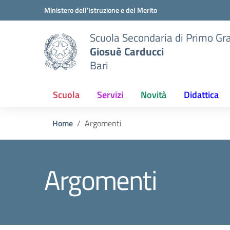
Vai ai contenuti
Vai al menu di navigazione
Vai al footer
Ministero dell'Istruzione e del Merito
Scuola Secondaria di Primo Gr
Giosuè Carducci
Bari
Scuola
Servizi
Novità
Didattica
Home
Argomenti
Argomenti