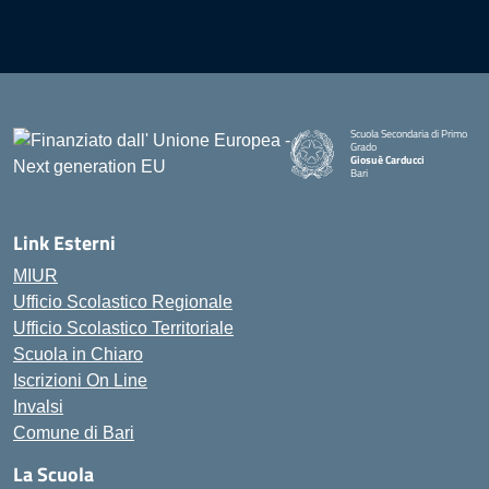
Scuola Secondaria di Primo
Grado
Giosuè Carducci
Bari
Link Esterni
MIUR
Ufficio Scolastico Regionale
Ufficio Scolastico Territoriale
Scuola in Chiaro
Iscrizioni On Line
Invalsi
Comune di Bari
La Scuola