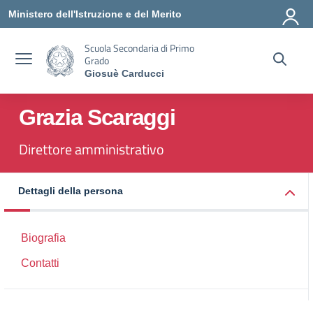
Vai ai contenuti
Vai al menu di navigazione
Vai al footer
Ministero dell'Istruzione e del Merito
Scuola Secondaria di Primo
Grado
Giosuè Carducci
Grazia Scaraggi
Direttore amministrativo
Dettagli della persona
Biografia
Contatti