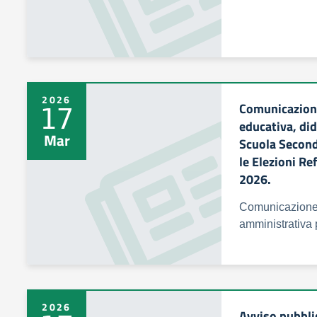
2026
Comunicazione
17
educativa, did
Mar
Scuola Second
le Elezioni Re
2026.
Comunicazione s
amministrativa
2026
Avviso pubbli