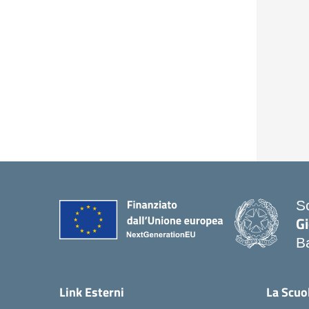
S
G
B
Link Esterni
La Scuo