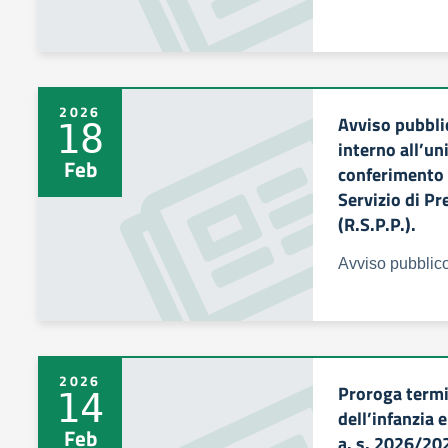
2026
Avviso pubbli
18
interno all’uni
Feb
conferimento 
Servizio di P
(R.S.P.P.).
Avviso pubbli
2026
Proroga termin
14
dell’infanzia 
Feb
a. s. 2026/20