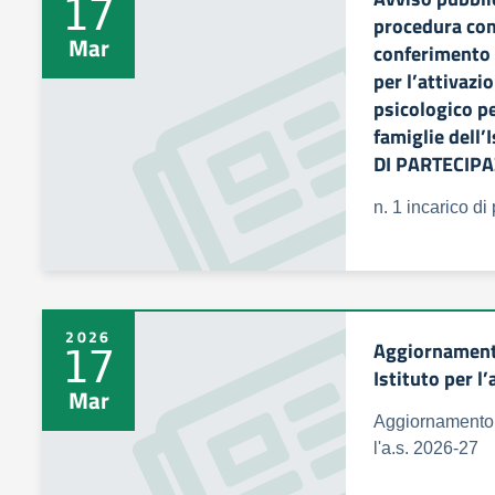
17
procedura comp
Mar
conferimento d
per l’attivazi
psicologico pe
famiglie dell’
DI PARTECIP
n. 1 incarico di
2026
Aggiornamento
17
Istituto per l
Mar
Aggiornamento g
l'a.s. 2026-27