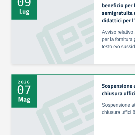
09
beneficio per 
Lug
semigratuita d
didattici per 
Avviso relativo
per la fornitura 
testo e/o sussid
2026
Sospensione a
07
chiusura uffi
Mag
Sospensione att
chiusura uffici