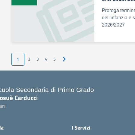
Proroga termine
dell'infanzia e 
2026/2027
1
2
3
4
5
Pagina successiva
cuola Secondaria di Primo Grado
iosuè Carducci
ari
la
I Servizi