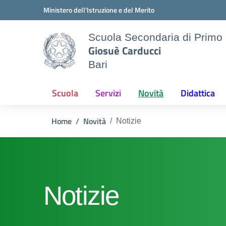
Vai ai contenuti
Vai al menu di navigazione
Vai al footer
Ministero dell'Istruzione e del Merito
Scuola Secondaria di Primo
Giosuè Carducci
Bari
Scuola
Servizi
Novità
Didattica
Home
Novità
Notizie
Notizie