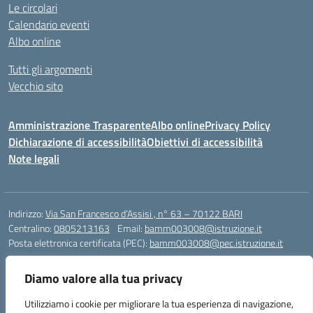
Le circolari
Calendario eventi
Albo online
Tutti gli argomenti
Vecchio sito
Amministrazione Trasparente
Albo online
Privacy Policy
Dichiarazione di accessibilità
Obiettivi di accessibilità
Note legali
Indirizzo:
Via San Francesco d’Assisi , n° 63 – 70122 BARI
Centralino:
0805213163
Email:
bamm003008@istruzione.it
Posta elettronica certificata (PEC):
bamm003008@pec.istruzione.it
Codice fiscale: 80005940723
Diamo valore alla tua privacy
Codice meccanografico:
BAMM003008
Codice Indice delle Pubbliche Amministrazioni (IPA): istsc_bamm003008
Utilizziamo i cookie per migliorare la tua esperienza di navigazione,
Codice unico di fatturazione (CUF): UFZ1FY