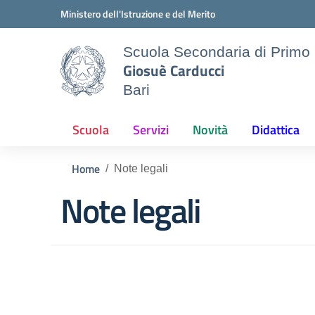
Vai ai contenuti
Vai al menu di navigazione
Vai al footer
Ministero dell'Istruzione e del Merito
Scuola Secondaria di Primo
Giosuè Carducci
Bari
Scuola
Servizi
Novità
Didattica
Home
Note legali
Note legali