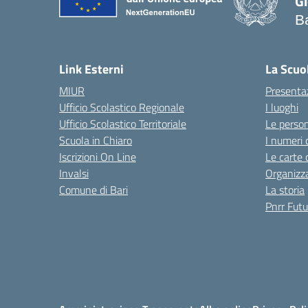
G
B
Link Esterni
La Scuo
MIUR
Presenta
Ufficio Scolastico Regionale
I luoghi
Ufficio Scolastico Territoriale
Le perso
Scuola in Chiaro
I numeri 
Iscrizioni On Line
Le carte 
Invalsi
Organizz
Comune di Bari
La storia
Pnrr Futu