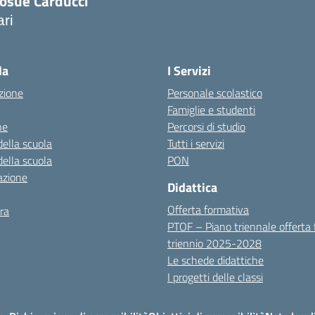
iosuè Carducci
ari
la
I Servizi
zione
Personale scolastico
Famiglie e studenti
ne
Percorsi di studio
della scuola
Tutti i servizi
della scuola
PON
azione
Didattica
Offerta formativa
ra
PTOF – Piano triennale offerta
triennio 2025-2028
Le schede didattiche
I progetti delle classi