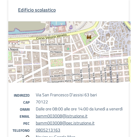
Edificio scolastico
Via San Francesco D'assisi 63 bari
INDIRIZZO
70122
CAP
Dalle ore 08:00 alle ore 14:00 da lunedì a venerdì
ORARI
bamm003008@istruzione.it
EMAIL
bamm003008@pec.istruzione.it
PEC
0805213163
TELEFONO
Naviga su Google Map