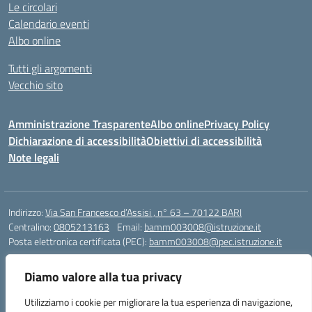
Le circolari
Calendario eventi
Albo online
Tutti gli argomenti
Vecchio sito
Amministrazione Trasparente
Albo online
Privacy Policy
Dichiarazione di accessibilità
Obiettivi di accessibilità
Note legali
Indirizzo:
Via San Francesco d’Assisi , n° 63 – 70122 BARI
Centralino:
0805213163
Email:
bamm003008@istruzione.it
Posta elettronica certificata (PEC):
bamm003008@pec.istruzione.it
Codice fiscale: 80005940723
Diamo valore alla tua privacy
Codice meccanografico:
BAMM003008
Codice Indice delle Pubbliche Amministrazioni (IPA): istsc_bamm003008
Utilizziamo i cookie per migliorare la tua esperienza di navigazione,
Codice unico di fatturazione (CUF): UFZ1FY