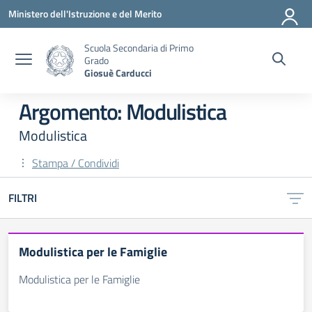
Vai ai contenuti
Vai al menu di navigazione
Vai al footer
Ministero dell'Istruzione e del Merito
Scuola Secondaria di Primo
Grado
Giosuè Carducci
Argomento: Modulistica
Modulistica
Stampa / Condividi
FILTRI
Modulistica per le Famiglie
Modulistica per le Famiglie