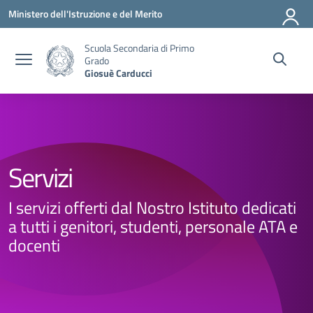
Vai ai contenuti
Vai al menu di navigazione
Vai al footer
Ministero dell'Istruzione e del Merito
Scuola Secondaria di Primo
Grado
Giosuè Carducci
Servizi
I servizi offerti dal Nostro Istituto dedicati
a tutti i genitori, studenti, personale ATA e
docenti