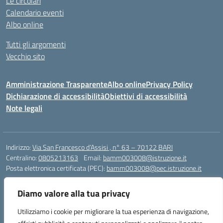
Le circolari
Calendario eventi
Albo online
Tutti gli argomenti
Vecchio sito
Amministrazione Trasparente
Albo online
Privacy Policy
Dichiarazione di accessibilità
Obiettivi di accessibilità
Note legali
Indirizzo:
Via San Francesco d’Assisi , n° 63 – 70122 BARI
Centralino:
0805213163
Email:
bamm003008@istruzione.it
Posta elettronica certificata (PEC):
bamm003008@pec.istruzione.it
Codice fiscale: 80005940723
Diamo valore alla tua privacy
Codice meccanografico:
BAMM003008
Codice Indice delle Pubbliche Amministrazioni (IPA): istsc_bamm003008
Utilizziamo i cookie per migliorare la tua esperienza di navigazione,
Codice unico di fatturazione (CUF): UFZ1FY