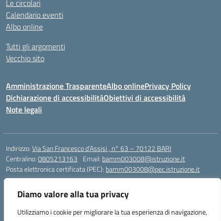
Le circolari
Calendario eventi
Albo online
Tutti gli argomenti
Vecchio sito
Amministrazione Trasparente
Albo online
Privacy Policy
Dichiarazione di accessibilità
Obiettivi di accessibilità
Note legali
Indirizzo:
Via San Francesco d’Assisi , n° 63 – 70122 BARI
Centralino:
0805213163
Email:
bamm003008@istruzione.it
Posta elettronica certificata (PEC):
bamm003008@pec.istruzione.it
Codice fiscale: 80005940723
Diamo valore alla tua privacy
Codice meccanografico:
BAMM003008
Codice Indice delle Pubbliche Amministrazioni (IPA): istsc_bamm003008
Utilizziamo i cookie per migliorare la tua esperienza di navigazione,
Codice unico di fatturazione (CUF): UFZ1FY