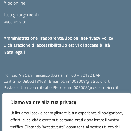
Albo online
Tutti gli argomenti
Vecchio sito
Amministrazione Trasparente
Albo online
Privacy Policy
Dichiarazione di accessibilità
Obiettivi di accessibilità
Note legali
Indirizzo:
Via San Francesco d’Assisi , n° 63 – 70122 BARI
Centralino:
0805213163
Email:
bamm003008@istruzione.it
Posta elettronica certificata (PEC):
bamm003008@pec.istruzione.it
Codice fiscale: 80005940723
Diamo valore alla tua privacy
Codice meccanografico:
BAMM003008
Codice Indice delle Pubbliche Amministrazioni (IPA): istsc_bamm003008
Utilizziamo i cookie per migliorare la tua esperienza di navigazione,
Codice unico di fatturazione (CUF): UFZ1FY
offrirti pubblicità o contenuti personalizzati e analizzare il nostro
traffico. Cliccando “Accetta tutti”, acconsenti al nostro utilizzo dei