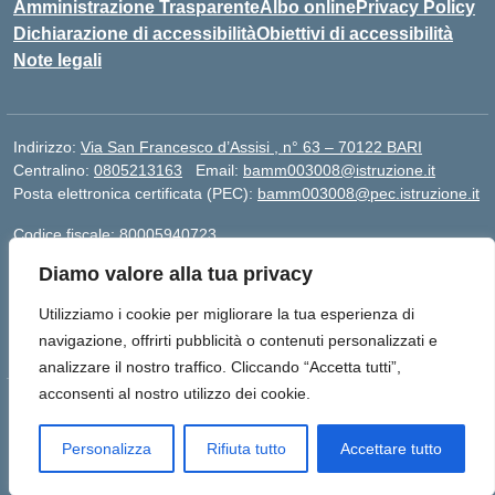
Amministrazione Trasparente
Albo online
Privacy Policy
Dichiarazione di accessibilità
Obiettivi di accessibilità
Note legali
Indirizzo:
Via San Francesco d’Assisi , n° 63 – 70122 BARI
Centralino:
0805213163
Email:
bamm003008@istruzione.it
Posta elettronica certificata (PEC):
bamm003008@pec.istruzione.it
Codice fiscale: 80005940723
Codice meccanografico:
BAMM003008
Diamo valore alla tua privacy
Codice Indice delle Pubbliche Amministrazioni (IPA):
istsc_bamm003008
Utilizziamo i cookie per migliorare la tua esperienza di
Codice unico di fatturazione (CUF): UFZ1FY
navigazione, offrirti pubblicità o contenuti personalizzati e
analizzare il nostro traffico. Cliccando “Accetta tutti”,
acconsenti al nostro utilizzo dei cookie.
Idea e progetto di Designers Italia
Personalizza
Rifiuta tutto
Accettare tutto