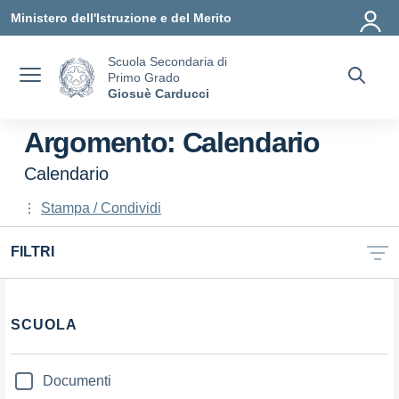
Vai ai contenuti
Vai al menu di navigazione
Vai al footer
Ministero dell'Istruzione e del Merito
Scuola Secondaria di
Primo Grado
Giosuè Carducci
Argomento: Calendario
Calendario
Stampa / Condividi
FILTRI
SCUOLA
Documenti