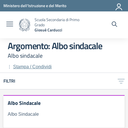
Vai ai contenuti
Vai al menu di navigazione
Vai al footer
Ministero dell'Istruzione e del Merito
Scuola Secondaria di Primo
Grado
Giosuè Carducci
Argomento: Albo sindacale
Albo sindacale
Stampa / Condividi
FILTRI
Albo Sindacale
Albo Sindacale