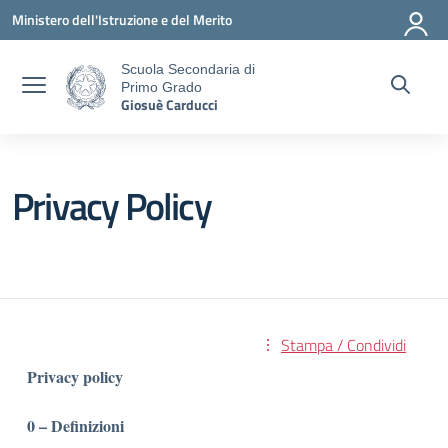
Vai ai contenuti
Vai al menu di navigazione
Vai al footer
Ministero dell'Istruzione e del Merito
Scuola Secondaria di
Primo Grado
Giosuè Carducci
Privacy Policy
Stampa / Condividi
Privacy policy
0 – Definizioni