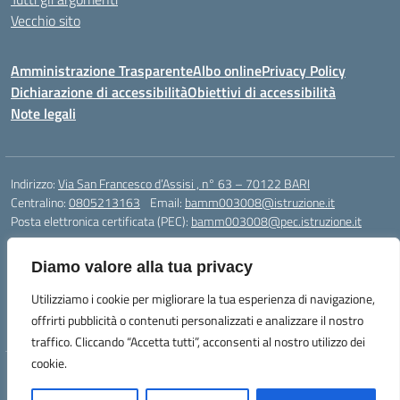
Vecchio sito
Amministrazione Trasparente
Albo online
Privacy Policy
Dichiarazione di accessibilità
Obiettivi di accessibilità
Note legali
Indirizzo:
Via San Francesco d’Assisi , n° 63 – 70122 BARI
Centralino:
0805213163
Email:
bamm003008@istruzione.it
Posta elettronica certificata (PEC):
bamm003008@pec.istruzione.it
Codice fiscale: 80005940723
Diamo valore alla tua privacy
Codice meccanografico:
BAMM003008
Codice Indice delle Pubbliche Amministrazioni (IPA): istsc_bamm003008
Utilizziamo i cookie per migliorare la tua esperienza di navigazione,
Codice unico di fatturazione (CUF): UFZ1FY
offrirti pubblicità o contenuti personalizzati e analizzare il nostro
traffico. Cliccando “Accetta tutti”, acconsenti al nostro utilizzo dei
cookie.
Idea e progetto di Designers Italia