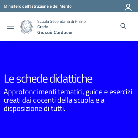
Vai ai contenuti
Vai al menu di navigazione
Vai al footer
Ministero dell'Istruzione e del Merito
Scuola Secondaria di Primo
Grado
Giosuè Carducci
Le schede didattiche
Approfondimenti tematici, guide e esercizi
creati dai docenti della scuola e a
disposizione di tutti.