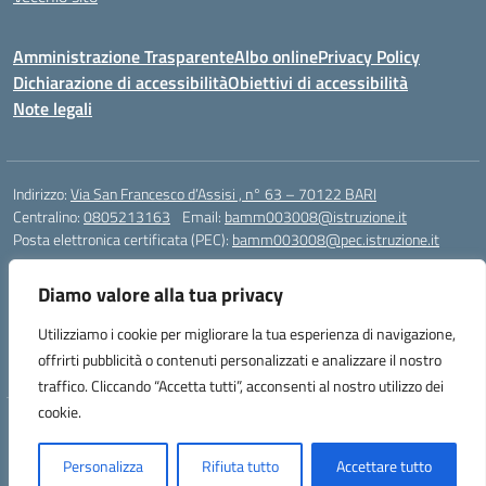
Amministrazione Trasparente
Albo online
Privacy Policy
Dichiarazione di accessibilità
Obiettivi di accessibilità
Note legali
Indirizzo:
Via San Francesco d’Assisi , n° 63 – 70122 BARI
Centralino:
0805213163
Email:
bamm003008@istruzione.it
Posta elettronica certificata (PEC):
bamm003008@pec.istruzione.it
Codice fiscale: 80005940723
Diamo valore alla tua privacy
Codice meccanografico:
BAMM003008
Codice Indice delle Pubbliche Amministrazioni (IPA): istsc_bamm003008
Utilizziamo i cookie per migliorare la tua esperienza di navigazione,
Codice unico di fatturazione (CUF): UFZ1FY
offrirti pubblicità o contenuti personalizzati e analizzare il nostro
traffico. Cliccando “Accetta tutti”, acconsenti al nostro utilizzo dei
cookie.
Idea e progetto di Designers Italia
Personalizza
Rifiuta tutto
Accettare tutto