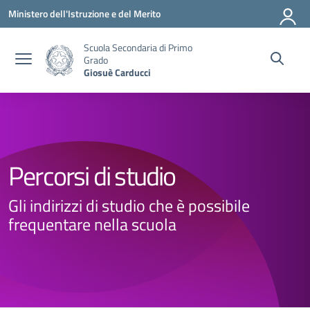
Vai ai contenuti
Vai al menu di navigazione
Vai al footer
Ministero dell'Istruzione e del Merito
Scuola Secondaria di Primo
Grado
Giosuè Carducci
Percorsi di studio
Gli indirizzi di studio che è possibile
frequentare nella scuola