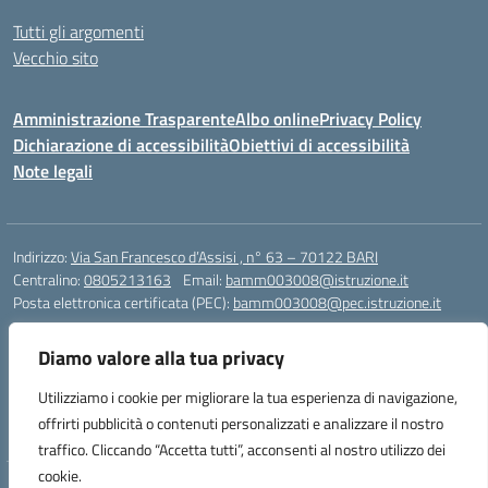
Tutti gli argomenti
Vecchio sito
Amministrazione Trasparente
Albo online
Privacy Policy
Dichiarazione di accessibilità
Obiettivi di accessibilità
Note legali
Indirizzo:
Via San Francesco d’Assisi , n° 63 – 70122 BARI
Centralino:
0805213163
Email:
bamm003008@istruzione.it
Posta elettronica certificata (PEC):
bamm003008@pec.istruzione.it
Codice fiscale: 80005940723
Diamo valore alla tua privacy
Codice meccanografico:
BAMM003008
Codice Indice delle Pubbliche Amministrazioni (IPA): istsc_bamm003008
Utilizziamo i cookie per migliorare la tua esperienza di navigazione,
Codice unico di fatturazione (CUF): UFZ1FY
offrirti pubblicità o contenuti personalizzati e analizzare il nostro
traffico. Cliccando “Accetta tutti”, acconsenti al nostro utilizzo dei
cookie.