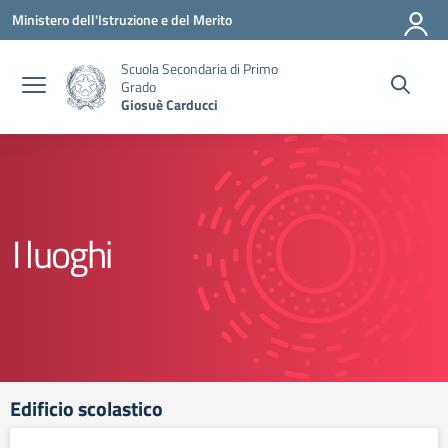
Vai ai contenuti
Vai al menu di navigazione
Vai al footer
Ministero dell'Istruzione e del Merito
Scuola Secondaria di Primo
Grado
Giosuè Carducci
I luoghi
Edificio scolastico