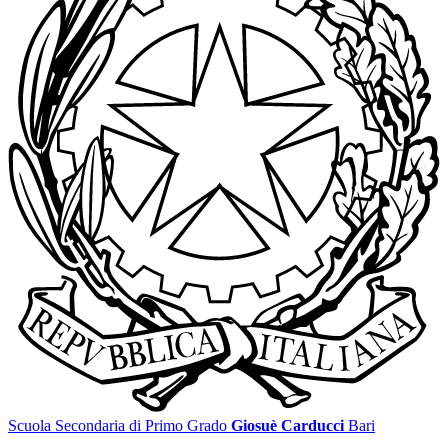
Scuola Secondaria di Primo Grado
Giosuè Carducci
Bari