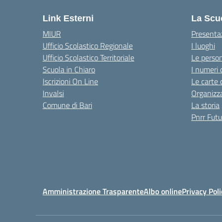
Link Esterni
La Scu
MIUR
Presenta
Ufficio Scolastico Regionale
I luoghi
Ufficio Scolastico Territoriale
Le perso
Scuola in Chiaro
I numeri 
Iscrizioni On Line
Le carte 
Invalsi
Organizz
Comune di Bari
La storia
Pnrr Futu
Amministrazione Trasparente
Albo online
Privacy Poli