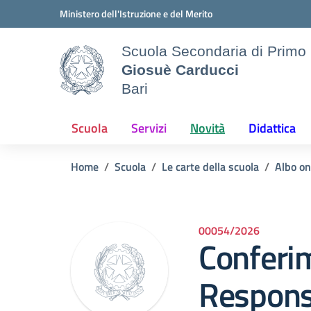
Vai ai contenuti
Vai al menu di navigazione
Vai al footer
Ministero dell'Istruzione e del Merito
Scuola Secondaria di Primo
Giosuè Carducci
Bari
Scuola
Servizi
Novità
Didattica
Home
Scuola
Le carte della scuola
Albo on
00054/2026
Conferim
Respons