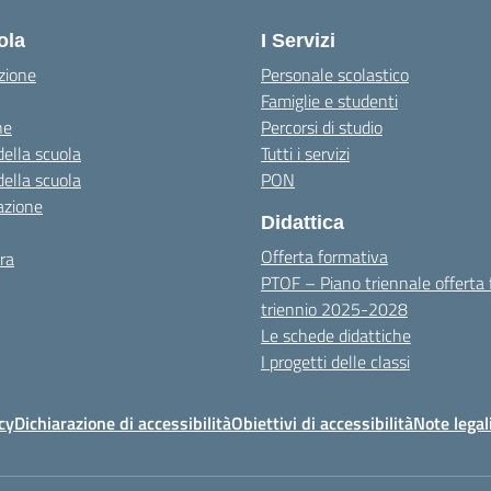
ola
I Servizi
zione
Personale scolastico
Famiglie e studenti
ne
Percorsi di studio
della scuola
Tutti i servizi
della scuola
PON
azione
Didattica
Offerta formativa
ra
PTOF – Piano triennale offerta
triennio 2025-2028
Le schede didattiche
I progetti delle classi
cy
Dichiarazione di accessibilità
Obiettivi di accessibilità
Note legal