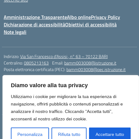
Amministrazione Trasparente
Albo online
Privacy Policy
Dichiarazione di accessibilità
Obiettivi di accessibilità
Note legali
Indirizzo:
Via San Francesco d’Assisi , n° 63 – 70122 BARI
Centralino:
0805213163
Email:
bamm003008@istruzione.it
Posta elettronica certificata (PEC):
bamm003008@pec.istruzione.it
Codice fiscale: 80005940723
Diamo valore alla tua privacy
Codice meccanografico:
BAMM003008
Codice Indice delle Pubbliche Amministrazioni (IPA): istsc_bamm003008
Utilizziamo i cookie per migliorare la tua esperienza di
Codice unico di fatturazione (CUF): UFZ1FY
navigazione, offrirti pubblicità o contenuti personalizzati e
analizzare il nostro traffico. Cliccando “Accetta tutti”,
acconsenti al nostro utilizzo dei cookie.
Idea e progetto di Designers Italia
Personalizza
Rifiuta tutto
Accettare tutto