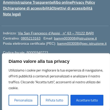
Amministrazione Trasparente
Albo online
Privacy Policy
Dichiarazione di accessibilità
Obiettivi di accessibilità
Note legali
Indirizzo:
Via San Francesco d’Assisi , n° 63 – 70122 BARI
Centralino:
0805213163
Email:
bamm003008@istruzione.it
Posta elettronica certificata (PEC):
bamm003008@pec.istruzione.it
Codice fiscale: 80005940723
Codice meccanografico:
BAMM003008
Diamo valore alla tua privacy
Codice Indice delle Pubbliche Amministrazioni (IPA):
istsc_bamm003008
Utilizziamo i cookie per migliorare la tua esperienza di navigazione,
Codice unico di fatturazione (CUF): UFZ1FY
offrirti pubblicità o contenuti personalizzati e analizzare il nostro
traffico. Cliccando “Accetta tutti”, acconsenti al nostro utilizzo dei
cookie.
Idea e progetto di Designers Italia
Personalizza
Rifiuta tutto
Accettare tutto