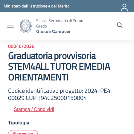
Vai ai contenuti
Vai al menu di navigazione
Vai al footer
Ministero dell'Istruzione e del Merito
Scuola Secondaria di Primo
Grado
Giosuè Carducci
00046/2026
Graduatoria provvisoria
STEM4ALL TUTOR EMEDIA
ORIENTAMENTI
Codice identificativo progetto: 2024-PE4-
00029 CUP: J94C25000150004
Stampa / Condividi
Tipologia
Albo online