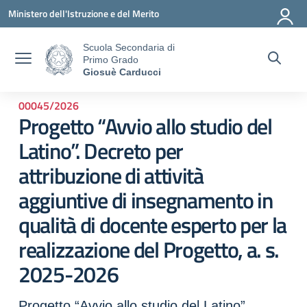
Vai ai contenuti
Vai al menu di navigazione
Vai al footer
Ministero dell'Istruzione e del Merito
Scuola Secondaria di
Primo Grado
Giosuè Carducci
00045/2026
Progetto “Avvio allo studio del
Latino”. Decreto per
attribuzione di attività
aggiuntive di insegnamento in
qualità di docente esperto per la
realizzazione del Progetto, a. s.
2025-2026
Progetto “Avvio allo studio del Latino”.