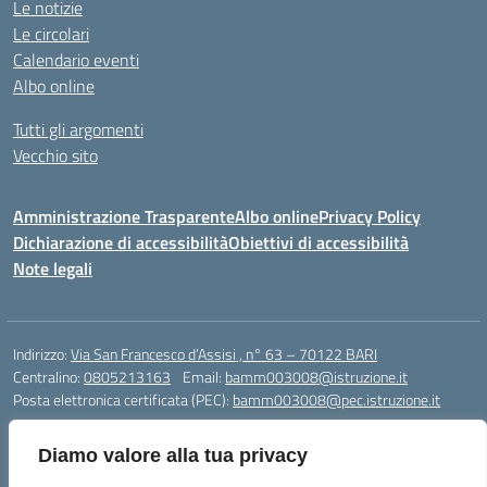
Le notizie
Le circolari
Calendario eventi
Albo online
Tutti gli argomenti
Vecchio sito
Amministrazione Trasparente
Albo online
Privacy Policy
Dichiarazione di accessibilità
Obiettivi di accessibilità
Note legali
Indirizzo:
Via San Francesco d’Assisi , n° 63 – 70122 BARI
Centralino:
0805213163
Email:
bamm003008@istruzione.it
Posta elettronica certificata (PEC):
bamm003008@pec.istruzione.it
Codice fiscale: 80005940723
Diamo valore alla tua privacy
Codice meccanografico:
BAMM003008
Codice Indice delle Pubbliche Amministrazioni (IPA): istsc_bamm003008