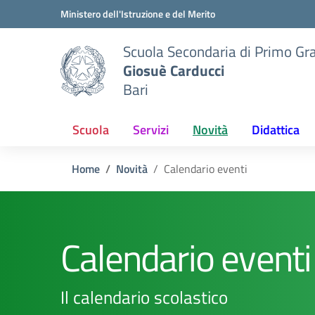
Vai ai contenuti
Vai al menu di navigazione
Vai al footer
Ministero dell'Istruzione e del Merito
Scuola Secondaria di Primo Gr
Giosuè Carducci
Bari
Scuola
Servizi
Novità
Didattica
Home
Novità
Calendario eventi
Calendario eventi
Il calendario scolastico