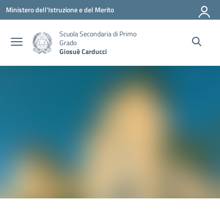
Vai ai contenuti
Vai al menu di navigazione
Vai al footer
Ministero dell'Istruzione e del Merito
Scuola Secondaria di Primo
Grado
Giosuè Carducci