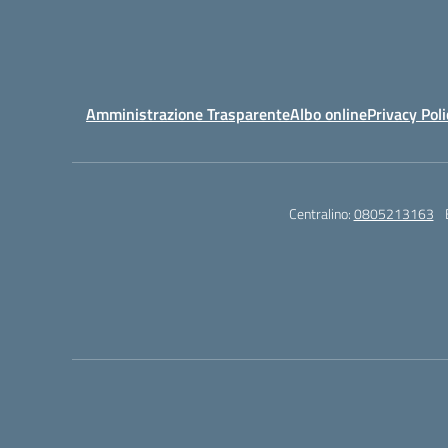
Amministrazione Trasparente
Albo online
Privacy Poli
Centralino:
0805213163