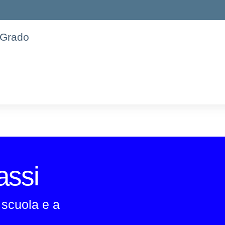
 Grado
lassi
a scuola e a