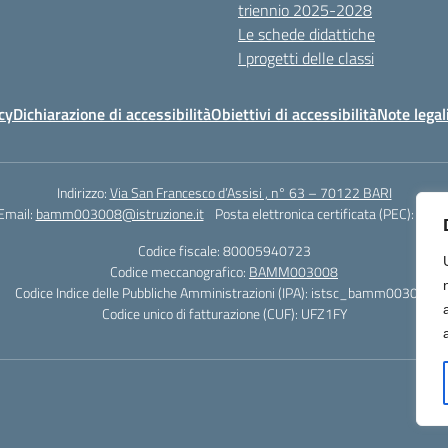
triennio 2025-2028
Le schede didattiche
I progetti delle classi
cy
Dichiarazione di accessibilità
Obiettivi di accessibilità
Note legal
Indirizzo:
Via San Francesco d’Assisi , n° 63 – 70122 BARI
Email:
bamm003008@istruzione.it
Posta elettronica certificata (PEC):
bamm
Codice fiscale: 80005940723
Codice meccanografico:
BAMM003008
Codice Indice delle Pubbliche Amministrazioni (IPA): istsc_bamm003008
Codice unico di fatturazione (CUF): UFZ1FY