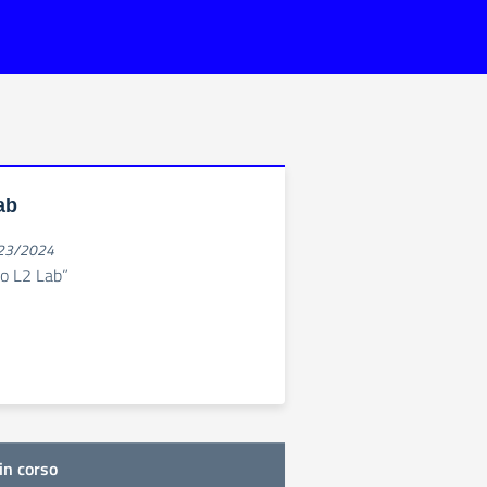
ab
023/2024
no L2 Lab”
in corso