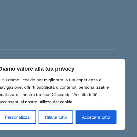
i
003008@pec.istruzione.it
Diamo valore alla tua privacy
Utilizziamo i cookie per migliorare la tua esperienza di
navigazione, offrirti pubblicità o contenuti personalizzati e
analizzare il nostro traffico. Cliccando “Accetta tutti”,
acconsenti al nostro utilizzo dei cookie.
Personalizza
Rifiuta tutto
Accettare tutto
Idea e progetto di Designers Italia