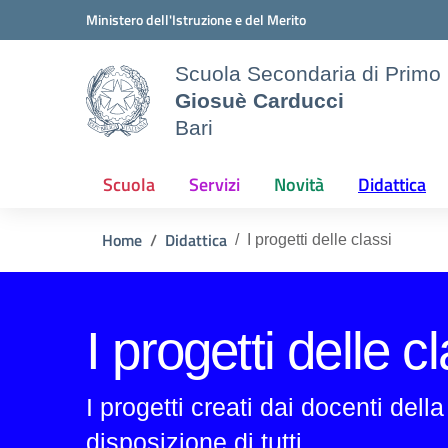
Vai ai contenuti
Vai al menu di navigazione
Vai al footer
Ministero dell'Istruzione e del Merito
Scuola Secondaria di Primo
Giosuè Carducci
Bari
Scuola
Servizi
Novità
Didattica
Home
Didattica
I progetti delle classi
I progetti delle c
I progetti creati dai docenti dell
disposizione di tutti.