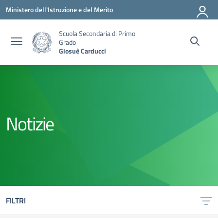
Vai ai contenuti
Vai al menu di navigazione
Vai al footer
Ministero dell'Istruzione e del Merito
Scuola Secondaria di Primo
Grado
Giosuè Carducci
Notizie
FILTRI