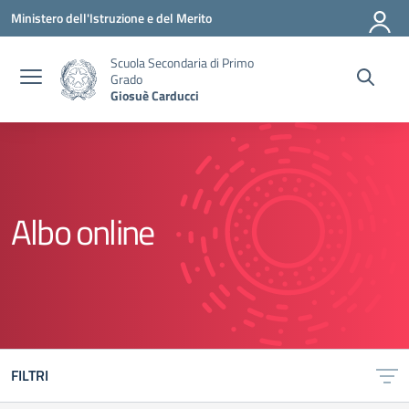
Vai ai contenuti
Vai al menu di navigazione
Vai al footer
Ministero dell'Istruzione e del Merito
Scuola Secondaria di Primo
Grado
Giosuè Carducci
Albo online
FILTRI