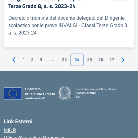
Terze Grado 8, a. s. 2023-24
Decreto di nomina del docente delegato del Dirigente
scolastico per le prove INVALSI - Classi Terze Grado 8,
a. s. 2023-24
1
2
3
…
23
24
25
26
27
Pagina precedente
Pagina s
Scuola Secondaria di Primo Grado
Giosuè Carducci
Bari
Link Esterni
MIUR
Ufficio Scolastico Regionale