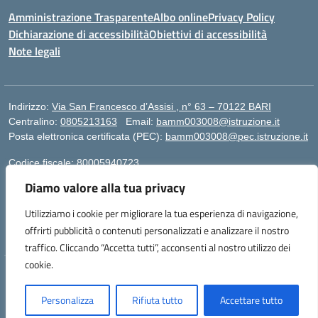
Amministrazione Trasparente
Albo online
Privacy Policy
Dichiarazione di accessibilità
Obiettivi di accessibilità
Note legali
Indirizzo:
Via San Francesco d’Assisi , n° 63 – 70122 BARI
Centralino:
0805213163
Email:
bamm003008@istruzione.it
Posta elettronica certificata (PEC):
bamm003008@pec.istruzione.it
Codice fiscale: 80005940723
Codice meccanografico:
BAMM003008
Diamo valore alla tua privacy
Codice Indice delle Pubbliche Amministrazioni (IPA):
istsc_bamm003008
Utilizziamo i cookie per migliorare la tua esperienza di navigazione,
Codice unico di fatturazione (CUF): UFZ1FY
offrirti pubblicità o contenuti personalizzati e analizzare il nostro
traffico. Cliccando “Accetta tutti”, acconsenti al nostro utilizzo dei
cookie.
Idea e progetto di Designers Italia
Personalizza
Rifiuta tutto
Accettare tutto