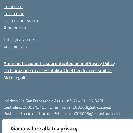
Le notizie
Le circolari
Calendario eventi
Albo online
Tutti gli argomenti
Vecchio sito
Amministrazione Trasparente
Albo online
Privacy Policy
Dichiarazione di accessibilità
Obiettivi di accessibilità
Note legali
Indirizzo:
Via San Francesco d’Assisi , n° 63 – 70122 BARI
Centralino:
0805213163
Email:
bamm003008@istruzione.it
Posta elettronica certificata (PEC):
bamm003008@pec.istruzione.it
Codice fiscale: 80005940723
Diamo valore alla tua privacy
Codice meccanografico:
BAMM003008