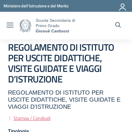
Vai ai contenuti
Vai al menu di navigazione
Vai al footer
Ministero dell'Istruzione e del Merito
Scuola Secondaria di
Primo Grado
Giosuè Carducci
REGOLAMENTO DI ISTITUTO
PER USCITE DIDATTICHE,
VISITE GUIDATE E VIAGGI
D’ISTRUZIONE
REGOLAMENTO DI ISTITUTO PER
USCITE DIDATTICHE, VISITE GUIDATE E
VIAGGI D’ISTRUZIONE
Stampa / Condividi
Tipologia